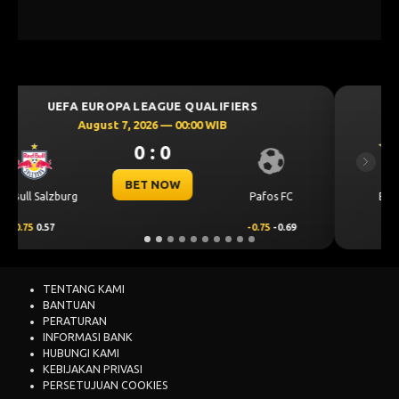
UEFA EUROPA LEAGUE QUALIFIERS
August 7, 2026 — 02:00 WIB
2 : 0
Previous
Next
BET NOW
Benfica
Heart of Midlothian
1.5
0.64
-1.5
-0.76
TENTANG KAMI
BANTUAN
PERATURAN
INFORMASI BANK
HUBUNGI KAMI
KEBIJAKAN PRIVASI
PERSETUJUAN COOKIES