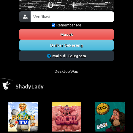
Remember Me
Masuk
Daftar Sekarang
Main di Telegram
Desktop
Wap
ShadyLady