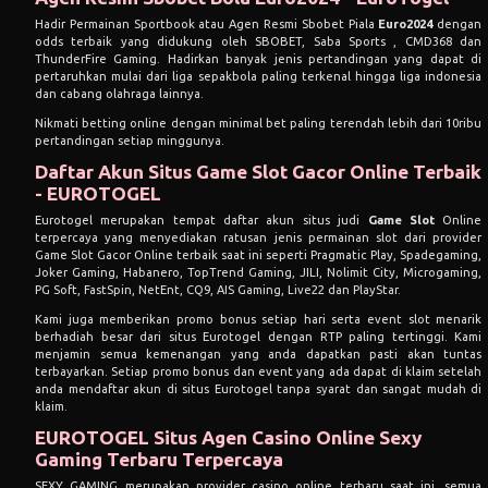
Hadir Permainan Sportbook atau Agen Resmi Sbobet Piala
Euro2024
dengan
odds terbaik yang didukung oleh SBOBET, Saba Sports , CMD368 dan
ThunderFire Gaming. Hadirkan banyak jenis pertandingan yang dapat di
pertaruhkan mulai dari liga sepakbola paling terkenal hingga liga indonesia
dan cabang olahraga lainnya.
Nikmati betting online dengan minimal bet paling terendah lebih dari 10ribu
pertandingan setiap minggunya.
Daftar Akun Situs Game Slot Gacor Online Terbaik
- EUROTOGEL
Eurotogel merupakan tempat daftar akun situs judi
Game Slot
Online
terpercaya yang menyediakan ratusan jenis permainan slot dari provider
Game Slot Gacor Online terbaik saat ini seperti Pragmatic Play, Spadegaming,
Joker Gaming, Habanero, TopTrend Gaming, JILI, Nolimit City, Microgaming,
PG Soft, FastSpin, NetEnt, CQ9, AIS Gaming, Live22 dan PlayStar.
Kami juga memberikan promo bonus setiap hari serta event slot menarik
berhadiah besar dari situs Eurotogel dengan RTP paling tertinggi. Kami
menjamin semua kemenangan yang anda dapatkan pasti akan tuntas
terbayarkan. Setiap promo bonus dan event yang ada dapat di klaim setelah
anda mendaftar akun di situs Eurotogel tanpa syarat dan sangat mudah di
klaim.
EUROTOGEL Situs Agen Casino Online Sexy
Gaming Terbaru Terpercaya
SEXY GAMING merupakan provider casino online terbaru saat ini. semua