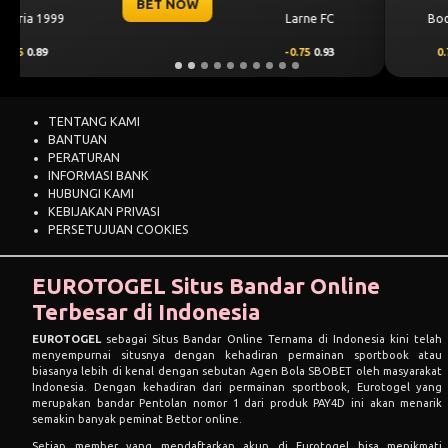
BET NOW
Bodo Glimt
Union Saint-Gillois
0.75
0.77
-0.75
-0.95
TENTANG KAMI
BANTUAN
PERATURAN
INFORMASI BANK
HUBUNGI KAMI
KEBIJAKAN PRIVASI
PERSETUJUAN COOKIES
EUROTOGEL Situs Bandar Online
Terbesar di Indonesia
EUROTOGEL
sebagai Situs Bandar Online Ternama di Indonesia kini telah
menyempurnai situsnya dengan kehadiran permainan sportbook atau
biasanya lebih di kenal dengan sebutan Agen Bola SBOBET oleh masyarakat
Indonesia. Dengan kehadiran dari permainan sportbook, Eurotogel yang
merupakan bandar Pentolan nomor 1 dari produk PAY4D ini akan menarik
semakin banyak peminat Bettor online.
Setiap member yang mendaftarkan akun di Eurotogel bisa menikmati