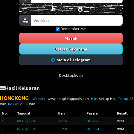
Remember Me
Masuk
Daftar Sekarang
Main di Telegram
Desktop
Wap
Hasil Keluaran
HONGKONG
Website:
www.hongkongpools.com
, Hari:
Setiap Hari
, Tutup:
22
WIB
, Result:
23:00 WIB
No
Tanggal
Hari
Pasaran
Result
1
08 Aug 2026
Sabtu
HK - 295
2797
2
07 Aug 2026
Jumat
HK - 294
9943