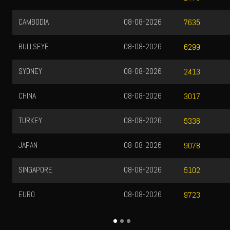
CAMBODIA
08-08-2026
7635
BULLSEYE
08-08-2026
6299
SYDNEY
08-08-2026
2413
CHINA
08-08-2026
3017
TURKEY
08-08-2026
5336
JAPAN
08-08-2026
9078
SINGAPORE
08-08-2026
5102
EURO
08-08-2026
9723