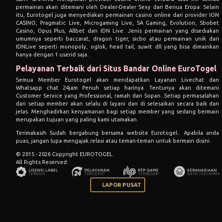
permainan akan ditemani oleh Dealer-Dealer Sexy dari Benua Eropa. Selain
itu, Eurotogel juga menyediakan permainan casino online dari provider ION
CASINO, Pragmatic Live, Microgaming Live, SA Gaming, Evolution, Sbobet
Casino, Opus Plus, Allbet dan IDN Live. Jenis permainan yang disediakan
umumnya seperti baccarat, dragon tiger, sicbo atau permainan unik dari
IDNLive seperti monopoly, oglok, head tail, suwit dll yang bisa dimainkan
hanya dengan 1 userid saja..
Pelayanan Terbaik dari Situs Bandar Online EuroTogel
Semua Member Eurotogel akan mendapatkan Layanan Livechat dan
Whatsapp chat 24jam Penuh setiap harinya. Tentunya akan ditemani
Customer Service yang Professional, ramah dan Sopan. Setiap permasalahan
dari setiap member akan selalu di layani dan di selesaikan secara baik dan
jelas. Menghadirkan kenyamanan bagi setiap member yang sedang bermain
merupakan tujuan yang paling kami utamakan.
Terimakasih Sudah bergabung bersama website Eurotogel.. Apabila anda
puas, jangan lupa mengajak relasi atau teman-teman untuk bermain disini.
© 2015 - 2026 Copyright EUROTOGEL.
All Rights Reserved.
LAPOR PUSAT