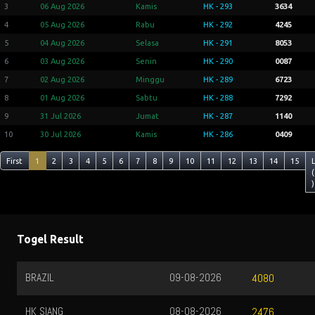
3
06 Aug 2026
Kamis
HK - 293
3634
4
05 Aug 2026
Rabu
HK - 292
4245
5
04 Aug 2026
Selasa
HK - 291
8053
6
03 Aug 2026
Senin
HK - 290
0087
7
02 Aug 2026
Minggu
HK - 289
6723
8
01 Aug 2026
Sabtu
HK - 288
7292
9
31 Jul 2026
Jumat
HK - 287
1140
10
30 Jul 2026
Kamis
HK - 286
0409
First
1
2
3
4
5
6
7
8
9
10
11
12
13
14
15
(
)
Togel Result
BRAZIL
09-08-2026
4080
HK SIANG
08-08-2026
2476