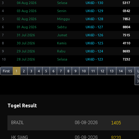
3
04 Aug 2026
Selasa
UK6D - 130
5317
4
03 Aug 2026
Senin
UK6D - 129
0342
5
02 Aug 2026
Minggu
UK6D - 128
7852
6
01 Aug 2026
Sabtu
UK6D - 127
8804
7
31 Jul 2026
Jumat
UK6D - 126
7515
8
30 Jul 2026
Kamis
UK6D - 125
4110
9
29 Jul 2026
Rabu
UK6D - 124
8693
10
28 Jul 2026
Selasa
UK6D - 123
7232
First
1
2
3
4
5
6
7
8
9
10
11
12
13
14
15
(
)
Togel Result
BRAZIL
06-08-2026
1405
HK SIANG
06-08-2026
9220