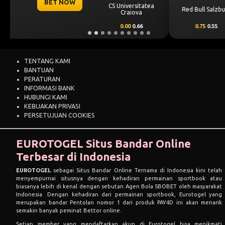
BET NOW
Red Bull Salzburg
Pafos FC
0.75
0.55
-0.75
-0.71
TENTANG KAMI
BANTUAN
PERATURAN
INFORMASI BANK
HUBUNGI KAMI
KEBIJAKAN PRIVASI
PERSETUJUAN COOKIES
EUROTOGEL Situs Bandar Online
Terbesar di Indonesia
EUROTOGEL
sebagai Situs Bandar Online Ternama di Indonesia kini telah
menyempurnai situsnya dengan kehadiran permainan sportbook atau
biasanya lebih di kenal dengan sebutan Agen Bola SBOBET oleh masyarakat
Indonesia. Dengan kehadiran dari permainan sportbook, Eurotogel yang
merupakan bandar Pentolan nomor 1 dari produk PAY4D ini akan menarik
semakin banyak peminat Bettor online.
Setiap member yang mendaftarkan akun di Eurotogel bisa menikmati