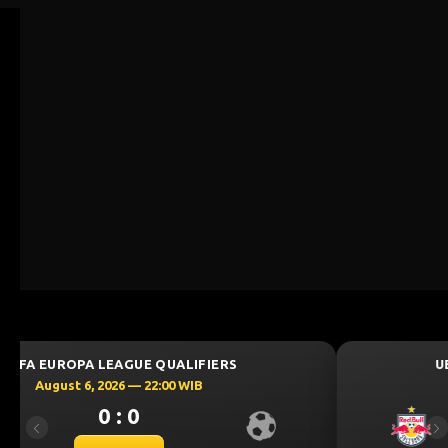
UEFA EUROPA LEAGUE QUALIFIERS
August 7, 2026 — 00:00 WIB
0 : 0
Previous
Ne