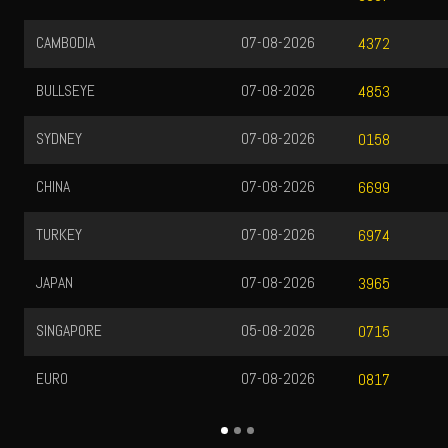
CAMBODIA
07-08-2026
4372
BULLSEYE
07-08-2026
4853
SYDNEY
07-08-2026
0158
CHINA
07-08-2026
6699
TURKEY
07-08-2026
6974
JAPAN
07-08-2026
3965
SINGAPORE
05-08-2026
0715
EURO
07-08-2026
0817