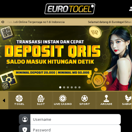
tus Judi Online Terpercaya no 1 di Indonesia
Selamat datang di Eurotogel Situs Judi 
TOGEL
SLOT
LIVE CASINO
SPORT
ARCADE
SABU