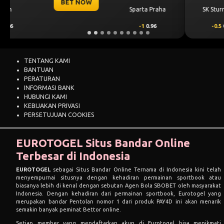
BET NOW
SK Sturm Graz
Fenerbahce
-0.5
0.95
0.5
0.87
TENTANG KAMI
BANTUAN
PERATURAN
INFORMASI BANK
HUBUNGI KAMI
KEBIJAKAN PRIVASI
PERSETUJUAN COOKIES
EUROTOGEL Situs Bandar Online
Terbesar di Indonesia
EUROTOGEL
sebagai Situs Bandar Online Ternama di Indonesia kini telah
menyempurnai situsnya dengan kehadiran permainan sportbook atau
biasanya lebih di kenal dengan sebutan Agen Bola SBOBET oleh masyarakat
Indonesia. Dengan kehadiran dari permainan sportbook, Eurotogel yang
merupakan bandar Pentolan nomor 1 dari produk PAY4D ini akan menarik
semakin banyak peminat Bettor online.
Setiap member yang mendaftarkan akun di Eurotogel bisa menikmati