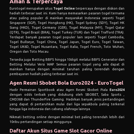
Aman & Terpercaya
Eurotogel merupakan situs
Togel Online
terpercaya dengan diskon dan
hadiah terbesar saat ini. Kami hanya memasarkan pasaran togel ternama
atau paling populer di mainkan masyarakat Indonesia seperti Togel
Singapore (SGP), Togel Hongkong (HK), Togel Sydney (SDY), Togel HK
Siang (HKD), Togel Germany (GER), Togel Malaysia (MY), Togel Qatar
(QTR), Togel Brazil (BRA), Togel Turkey (TUR) dan Togel Trafford (TRA).
Terdapat banyak pasaran togel populer lain seperti Togel Cambodia,
Togel Bullseye, Togel China, Togel Japan, Togel Euro, Togel Taiwan,
Togel UK6D, Togel Nusantara, Togel Italia, Togel French, Toto Wuhan,
Oregon dan Toto Macau.
Tersedia juga Betting BBFS hingga 10digit melalui BBFS Generator dan
Betting Melalui Versi WAP. Semua pasaran togel yang ada dapat di
mainkan hanya dengan minimal taruhan paling terendah dengan
pembayaran hadiah paling terbesar saat ini.
Agen Resmi Sbobet Bola Euro2024 - EuroTogel
Hadir Permainan Sportbook atau Agen Resmi Sbobet Piala
Euro2024
dengan odds terbaik yang didukung oleh SBOBET, Saba Sports ,
CMD368 dan ThunderFire Gaming. Hadirkan banyak jenis pertandingan
yang dapat di pertaruhkan mulai dari liga sepakbola paling terkenal
hingga liga indonesia dan cabang olahraga lainnya.
Nikmati betting online dengan minimal bet paling terendah lebih dari
10ribu pertandingan setiap minggunya.
Daftar Akun Situs Game Slot Gacor Online