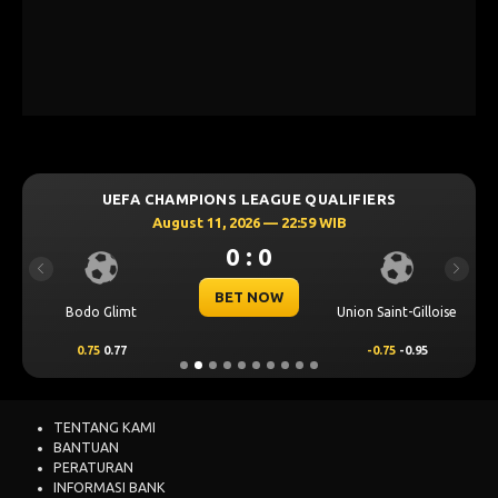
UEFA CHAMPIONS LEAGUE QUALIFIERS
August 11, 2026 — 22:59 WIB
0 : 0
Previous
Next
BET NOW
Bodo Glimt
Union Saint-Gilloise
0.75
0.77
-0.75
-0.95
TENTANG KAMI
BANTUAN
PERATURAN
INFORMASI BANK