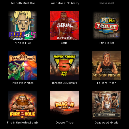
Kenneth Must Die
Tombstone: No Mercy
Possessed
Nine To Five
Serial
Punk Toilet
Pixies vs Pirates
Infectious 5 xWays
Folsom Prison
Fire in the Hole xBomb
Dragon Tribe
Deadwood xNudg