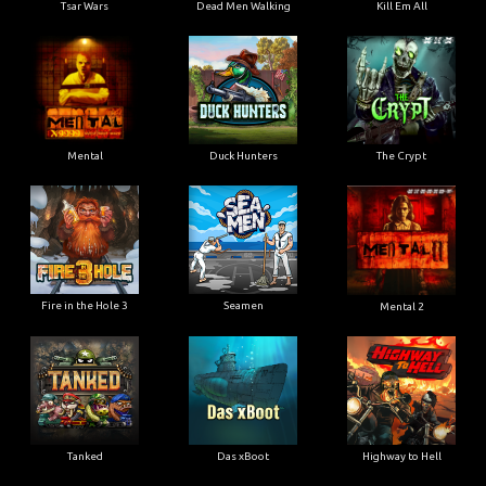
Tsar Wars
Dead Men Walking
Kill Em All
Mental
Duck Hunters
The Crypt
Fire in the Hole 3
Seamen
Mental 2
Tanked
Das xBoot
Highway to Hell