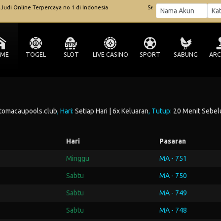
 Online Terpercaya no 1 di Indonesia
Selamat datang di Eurotogel Situ
ME
TOGEL
SLOT
LIVE CASINO
SPORT
SABUNG
ARC
omacaupools.club
, Hari:
Setiap Hari | 6x Keluaran
, Tutup:
20 Menit Sebe
Hari
Pasaran
Minggu
MA - 751
Sabtu
MA - 750
Sabtu
MA - 749
Sabtu
MA - 748