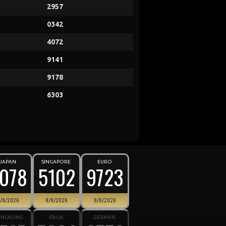
2957
0342
4072
9141
9178
6303
JAPAN
SINGAPORE
EURO
078
5102
9723
/8/2026
8/8/2026
8/8/2026
ONGKONG
ITALIA
GERMAN