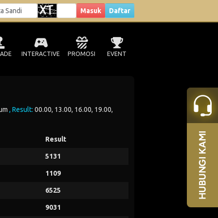
s Judi Online Terpercaya no 1 di Indonesia
Masuk
Daftar
ADE
INTERACTIVE
PROMOSI
EVENT
lum
, Result:
00.00, 13.00, 16.00, 19.00,
Result
5131
1109
6525
9031