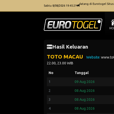
Selamat datang di Eurotogel Situs Judi
Sabtu 8/08/2026 19:45:21
HO
Hasil Keluaran
TOTO MACAU
Website:
www.tot
22.00, 23.00 WIB
No
Tanggal
1
09 Aug 2026
2
08 Aug 2026
3
08 Aug 2026
4
08 Aug 2026