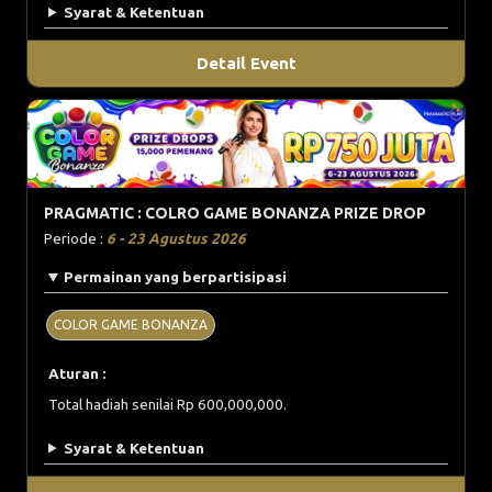
Syarat & Ketentuan
Detail Event
PRAGMATIC : COLRO GAME BONANZA PRIZE DROP
Periode :
6 - 23 Agustus 2026
Permainan yang berpartisipasi
COLOR GAME BONANZA
Aturan :
Total hadiah senilai Rp 600,000,000.
Syarat & Ketentuan