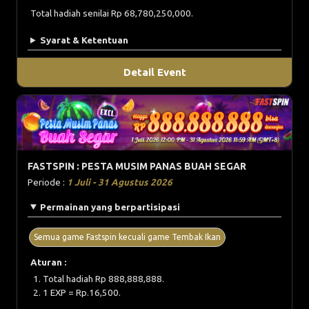
Total hadiah senilai Rp 68,780,250,000.
Syarat & Ketentuan
Detail Event
FASTSPIN : PESTA MUSIM PANAS BUAH SEGAR
Periode :
1 Juli - 31 Agustus 2026
Permainan yang berpartisipasi
Semua game Fastspin kecuali game Tembak Ikan
Aturan :
Total hadiah Rp 888,888,888.
1 EXP = Rp.16,500.