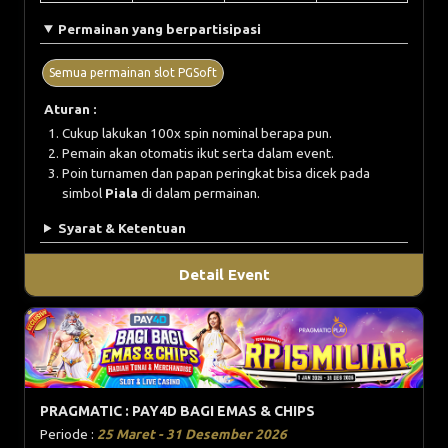
Permainan yang berpartisipasi
Semua permainan slot PGSoft
Aturan :
Cukup lakukan 100x spin nominal berapa pun.
Pemain akan otomatis ikut serta dalam event.
Poin turnamen dan papan peringkat bisa dicek pada
simbol
Piala
di dalam permainan.
Syarat & Ketentuan
Detail Event
PRAGMATIC : PAY4D BAGI EMAS & CHIPS
Periode :
25 Maret - 31 Desember 2026