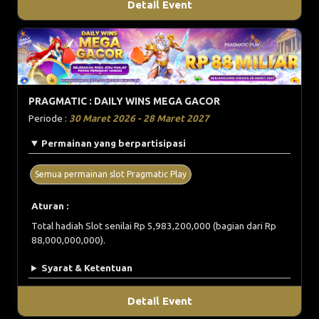
Detail Event
PRAGMATIC : DAILY WINS MEGA GACOR
Periode :
30 Maret 2026 - 28 Maret 2027
Permainan yang berpartisipasi
Semua permainan slot Pragmatic Play
Aturan :
Total hadiah Slot senilai Rp 5,983,200,000 (bagian dari Rp
88,000,000,000).
Syarat & Ketentuan
Detail Event