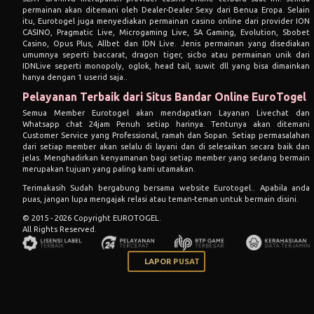
permainan akan ditemani oleh Dealer-Dealer Sexy dari Benua Eropa. Selain
itu, Eurotogel juga menyediakan permainan casino online dari provider ION
CASINO, Pragmatic Live, Microgaming Live, SA Gaming, Evolution, Sbobet
Casino, Opus Plus, Allbet dan IDN Live. Jenis permainan yang disediakan
umumnya seperti baccarat, dragon tiger, sicbo atau permainan unik dari
IDNLive seperti monopoly, oglok, head tail, suwit dll yang bisa dimainkan
hanya dengan 1 userid saja..
Pelayanan Terbaik dari Situs Bandar Online EuroTogel
Semua Member Eurotogel akan mendapatkan Layanan Livechat dan
Whatsapp chat 24jam Penuh setiap harinya. Tentunya akan ditemani
Customer Service yang Professional, ramah dan Sopan. Setiap permasalahan
dari setiap member akan selalu di layani dan di selesaikan secara baik dan
jelas. Menghadirkan kenyamanan bagi setiap member yang sedang bermain
merupakan tujuan yang paling kami utamakan.
Terimakasih Sudah bergabung bersama website Eurotogel.. Apabila anda
puas, jangan lupa mengajak relasi atau teman-teman untuk bermain disini.
© 2015 - 2026 Copyright EUROTOGEL.
All Rights Reserved.
LAPOR PUSAT