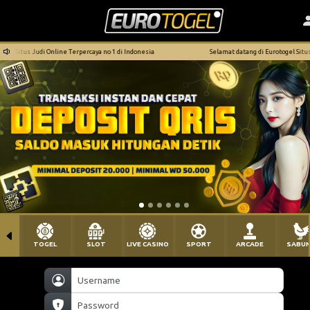
itus Judi Online Terpercaya no 1 di Indonesia
Selamat datang di Eurotogel Situs Judi
TOGEL
SLOT
LIVE CASINO
SPORT
ARCADE
SABU