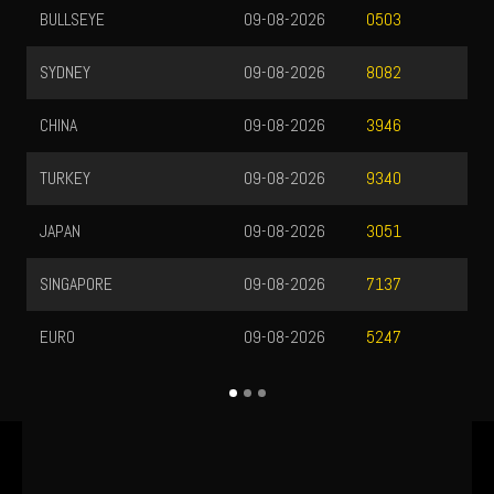
BULLSEYE
09-08-2026
T
0503
SYDNEY
09-08-2026
Q
8082
CHINA
09-08-2026
U
3946
TURKEY
09-08-2026
N
9340
JAPAN
09-08-2026
H
3051
SINGAPORE
09-08-2026
I
7137
EURO
09-08-2026
G
5247