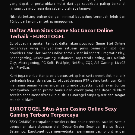
yang dapat di pertaruhkan mulai dari liga sepakbola paling terkenal
hingga liga indonesia dan cabang olahraga lainnya.
Nikmati betting online dengan minimal bet paling terendah lebih dari
10ribu pertandingan setiap minggunya.
Daftar Akun Situs Game Slot Gacor Online
Terbaik - EUROTOGEL
Eurotogel merupakan tempat daftar akun situs judi
Game Slot
Online
terpercaya yang menyediakan ratusan jenis permainan slot dari
provider Game Slot Gacor Online terbaik saat ini seperti Pragmatic Play,
Spadegaming, Joker Gaming, Habanero, TopTrend Gaming, JILI, Nolimit
City, Microgaming, PG Soft, FastSpin, NetEnt, CQ9, AIS Gaming, Live22
dan PlayStar.
Kami juga memberikan promo bonus setiap hari serta event slot menarik
berhadiah besar dari situs Eurotogel dengan RTP paling tertinggi. Kami
menjamin semua kemenangan yang anda dapatkan pasti akan tuntas
terbayarkan. Setiap promo bonus dan event yang ada dapat di klaim
setelah anda mendaftar akun di situs Eurotogel tanpa syarat dan sangat
mudah di klaim.
EUROTOGEL Situs Agen Casino Online Sexy
Gaming Terbaru Terpercaya
SEXY GAMING merupakan provider casino online terbaru saat ini. semua
permainan akan ditemani oleh Dealer-Dealer Sexy dari Benua Eropa.
Selain itu, Eurotogel juga menyediakan permainan casino online dari