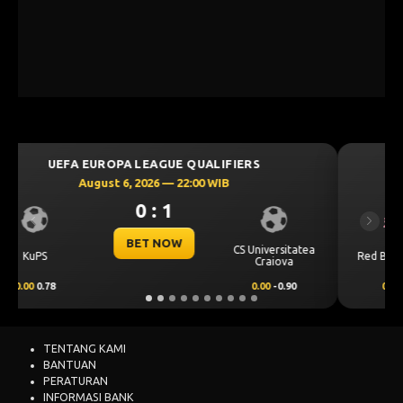
UEFA EUROPA LEAGUE QUALIFIERS
August 7, 2026 — 00:00 WIB
0 : 0
Previous
Next
BET NOW
Red Bull Salzburg
Pafos FC
0.75
0.55
-0.75
-0.71
TENTANG KAMI
BANTUAN
PERATURAN
INFORMASI BANK