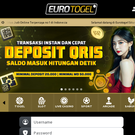
itus Judi Online Terpercaya no 1 di Indonesia
Selamat datang di Eurotogel Situs Judi
TOGEL
SLOT
LIVE CASINO
SPORT
ARCADE
SABU