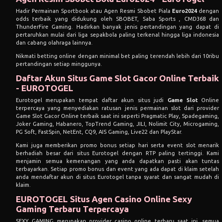
Hadir Permainan Sportbook atau Agen Resmi Sbobet Piala
Euro2024
dengan
odds terbaik yang didukung oleh SBOBET, Saba Sports , CMD368 dan
ThunderFire Gaming. Hadirkan banyak jenis pertandingan yang dapat di
pertaruhkan mulai dari liga sepakbola paling terkenal hingga liga indonesia
dan cabang olahraga lainnya.
Nikmati betting online dengan minimal bet paling terendah lebih dari 10ribu
pertandingan setiap minggunya.
Daftar Akun Situs Game Slot Gacor Online Terbaik
- EUROTOGEL
Eurotogel merupakan tempat daftar akun situs judi
Game Slot
Online
terpercaya yang menyediakan ratusan jenis permainan slot dari provider
Game Slot Gacor Online terbaik saat ini seperti Pragmatic Play, Spadegaming,
Joker Gaming, Habanero, TopTrend Gaming, JILI, Nolimit City, Microgaming,
PG Soft, FastSpin, NetEnt, CQ9, AIS Gaming, Live22 dan PlayStar.
Kami juga memberikan promo bonus setiap hari serta event slot menarik
berhadiah besar dari situs Eurotogel dengan RTP paling tertinggi. Kami
menjamin semua kemenangan yang anda dapatkan pasti akan tuntas
terbayarkan. Setiap promo bonus dan event yang ada dapat di klaim setelah
anda mendaftar akun di situs Eurotogel tanpa syarat dan sangat mudah di
klaim.
EUROTOGEL Situs Agen Casino Online Sexy
Gaming Terbaru Terpercaya
SEXY GAMING merupakan provider casino online terbaru saat ini. semua