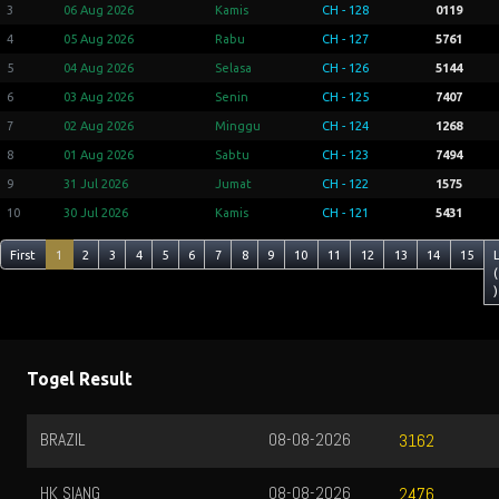
3
06 Aug 2026
Kamis
CH - 128
0119
4
05 Aug 2026
Rabu
CH - 127
5761
5
04 Aug 2026
Selasa
CH - 126
5144
6
03 Aug 2026
Senin
CH - 125
7407
7
02 Aug 2026
Minggu
CH - 124
1268
8
01 Aug 2026
Sabtu
CH - 123
7494
9
31 Jul 2026
Jumat
CH - 122
1575
10
30 Jul 2026
Kamis
CH - 121
5431
First
1
2
3
4
5
6
7
8
9
10
11
12
13
14
15
(
)
Togel Result
BRAZIL
08-08-2026
3162
HK SIANG
08-08-2026
2476