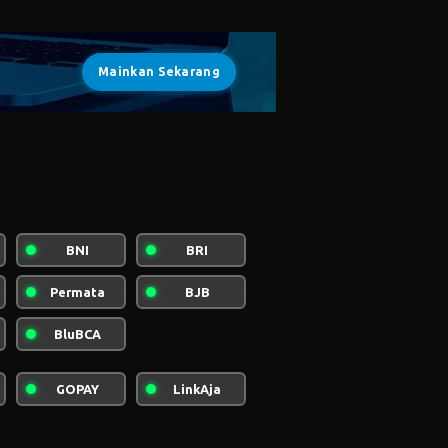
Mainkan Sekarang
iamond
Wealth - 88 Drum
BNI
BRI
Permata
BJB
BluBCA
GOPAY
LinkAja
olden
Gold Panda