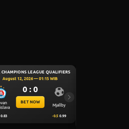
/8/2026
7/8/2026
8/8/2026
APOOL DAY
BOLAPOOL NIGHT
603
0715
/8/2026
7/8/2026
iches
Lucky - 88 Treasures
FOOTBALL F24 INTERNATIONAL
FRIENDLY
August 8, 2026 — 05:45 WIB
0 : 0
Next
BET NOW
elgium
e-Poland
5
-0.91
0.5
0.67
i
Triple Fish