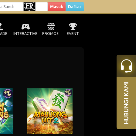
 Judi Online Terpercaya no 1 di Indonesia
Masuk
Daftar
ADE
INTERACTIVE
PROMOSI
EVENT