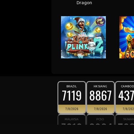
Dragon
Pine of Plinko 2
BRAZIL
HK SIANG
CAMBOD
7119
8867
43
7/8/2026
7/8/2026
7/8/20
MALAYSIA
PCSO
TAIWA
7218
6964
58
Water Margin
Out