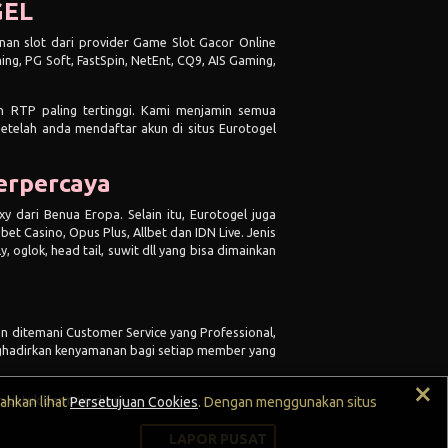
GEL
nan slot dari provider Game Slot Gacor Online
ing, PG Soft, FastSpin, NetEnt, CQ9, AIS Gaming,
n RTP paling tertinggi. Kami menjamin semua
etelah anda mendaftar akun di situs Eurotogel
erpercaya
 dari Benua Eropa. Selain itu, Eurotogel juga
t Casino, Opus Plus, Allbet dan IDN Live. Jenis
oglok, head tail, suwit dll yang bisa dimainkan
 ditemani Customer Service yang Professional,
enghadirkan kenyamanan bagi setiap member yang
×
 untuk bermain disini.
ahkan lihat
Persetujuan Cookies
. Dengan menggunakan situs
LAPOR PUSAT