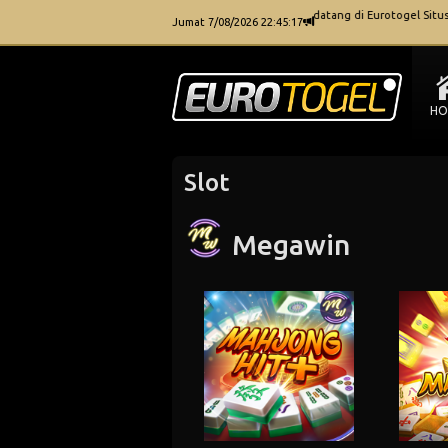
Selamat datang di Eurotogel Situs Judi O
Jumat 7/08/2026 22:45:18
HO
Slot
Megawin